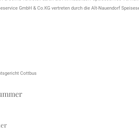
seservice GmbH & Co.KG vertreten durch die Alt-Nauendorf Speise
mtsgericht Cottbus
nummer
ter