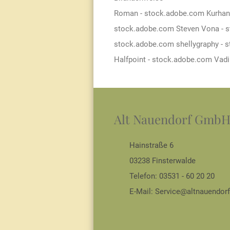
Roman - stock.adobe.com Kurhan 
stock.adobe.com Steven Vona - s
stock.adobe.com shellygraphy - 
Halfpoint - stock.adobe.com Vad
Alt Nauendorf GmbH
Hainstraße 6
03238 Finsterwalde
Telefon: 03531 - 60 20 20
E-Mail:
Service@altnauendorf