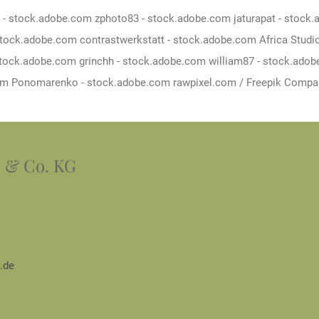
- stock.adobe.com zphoto83 - stock.adobe.com jaturapat - stock
tock.adobe.com contrastwerkstatt - stock.adobe.com Africa Studi
stock.adobe.com grinchh - stock.adobe.com william87 - stock.ado
im Ponomarenko - stock.adobe.com rawpixel.com / Freepik Company
 & Co. KG
.de